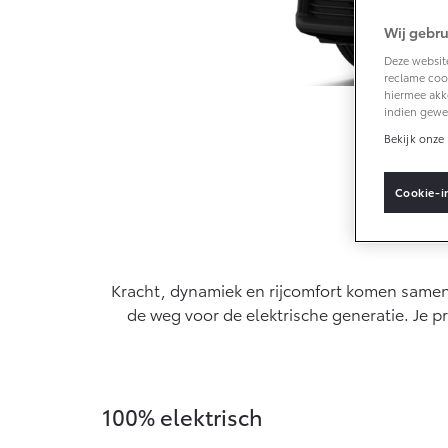
Wij gebru
Vanaf € 33.495,-
Deze website
reclame cook
hiermee akk
Toyota C-HR+
indien gewe
BATTERIJ-
ELEKTRISCH
Bekijk onze 
Cookie-i
G
Actie
Vanaf € 37.995,-
Kracht, dynamiek en rijcomfort komen samen i
Mirai
de weg voor de elektrische generatie. Je p
WATERSTOF-
ELEKTRISCH
100% elektrisch