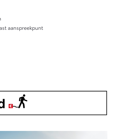
n
vast aanspreekpunt