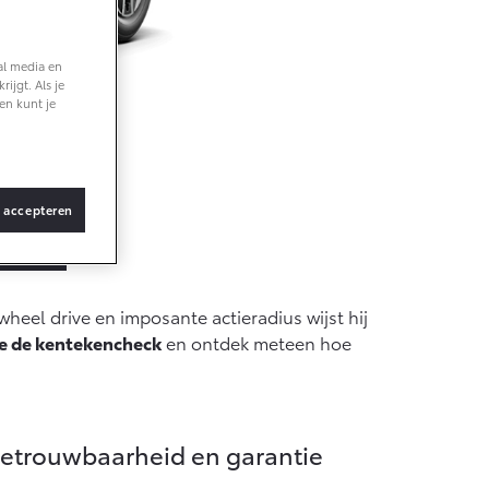
Vanaf € 36.495,-
al media en
ijgt. Als je
en kunt je
bZ4X Touring
BATTERIJ-
ELEKTRISCH
e
s accepteren
Vanaf € 48.995,-
heel drive en imposante actieradius wijst hij
Proace Verso
e de kentekencheck
en ontdek meteen hoe
BATTERIJ-
ELEKTRISCH
etrouwbaarheid en garantie