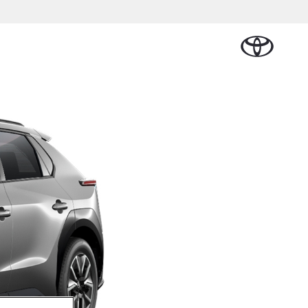
Plan een proefrit
Schade melden
Contact en
Plan een
n
sen
Onderdelen &
Oplaadservice
Bedrijfswagens
Route
proefrit
Urban Cruiser
Accessoires
BATTERIJ-
ELEKTRISCH
Vraag een brochure aan
Werkplaatsafspraak
aalplan
ncial Lease
Thuislaadpakketten
Bedrijfswagens
Vraag een
maken
Onderdelen
op maat
brochure
el
ational
Laadpas
aan
se
Accessoires
Financieren of
Bekijk de verwachte
tie
Energie en slim
Contact en
modellen
leasen
Route
Banden
laden
Contact
tie
Verzekeren
Vanaf € 32.995,-
en Route
Toyota C-HR
OOK ALS PLUG-IN
HYBRIDE