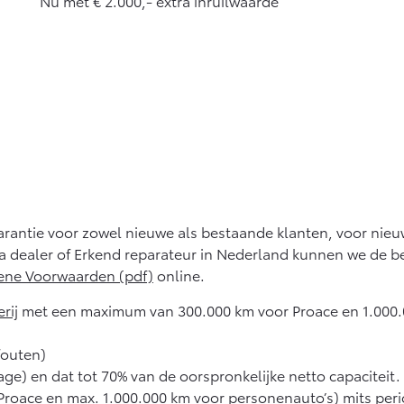
Nu met € 2.000,- extra inruilwaarde
 garantie voor zowel nieuwe als bestaande klanten, voor nie
a dealer of Erkend reparateur in Nederland kunnen we de b
ne Voorwaarden (pdf)
online.
rij
met een maximum van 300.000 km voor Proace en 1.000.0
fouten)
tage) en dat tot 70% van de oorspronkelijke netto capaciteit.
Proace en max. 1.000.000 km voor personenauto’s) mits peri