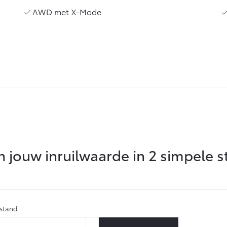
Vanaf € 27.945,-
Vanaf € 37.500,-
AWD met X-Mode
Hilux (excl. BTW)
Land Cruiser (excl.
OOK ALS BATTERIJ-
BTW)
ELEKTRISCH
Vanaf € 56.570,-
Vanaf € 89.986,-
 jouw inruilwaarde in 2 simpele 
rstand