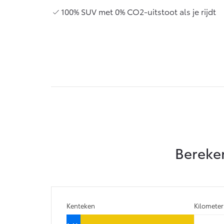
Vanaf € 76.695,-
100% SUV met 0% CO2-uitstoot als je rijdt
Proace Max (excl.
BTW)
OOK ALS BATTERIJ-
ELEKTRISCH
Vanaf € 46.301,-
Bereken
Kenteken
Kilomete