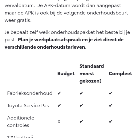
Multimedia
vervaldatum. De APK-datum wordt dan aangepast,
Connected check
maar de APK is ook bij de volgende onderhoudsbeurt
Navigatie updates
weer gratis.
bZ4X
bZ4X Touring
BATTERIJ-ELEKTRISCH
BATTERIJ-ELEKTRISCH
Je bepaalt zelf welk onderhoudspakket het beste bij je
past.
Plan je werkplaatsafspraak en je ziet direct de
verschillende onderhoudstarieven.
Standaard
Vanaf € 39.995,-
Vanaf € 48.995,-
Budget
meest
Compleet
gekozen)
Mirai
Proace City (excl. BTW)
Fabrieksonderhoud
✔
✔
✔
WATERSTOF-ELEKTRISCH
OOK ALS BATTERIJ-
ELEKTRISCH
Toyota Service Pas
✔
✔
✔
Additionele
X
✔
✔
controles
12V batterij