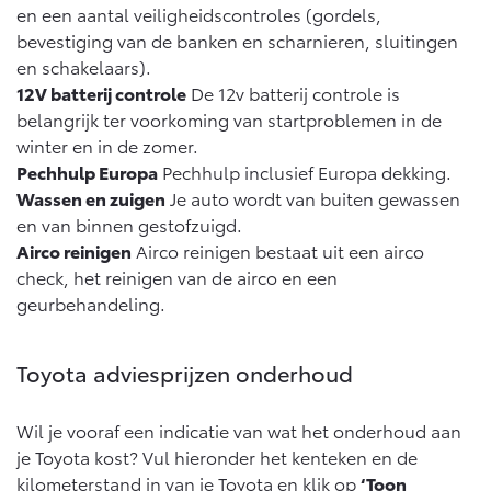
en een aantal veiligheidscontroles (gordels,
Vanaf € 46.301,-
Vanaf € 56.570,-
bevestiging van de banken en scharnieren, sluitingen
en schakelaars).
12V batterij controle
De 12v batterij controle is
Land Cruiser (excl. BTW)
belangrijk ter voorkoming van startproblemen in de
winter en in de zomer.
Pechhulp Europa
Pechhulp inclusief Europa dekking.
Wassen en zuigen
Je auto wordt van buiten gewassen
en van binnen gestofzuigd.
Airco reinigen
Airco reinigen bestaat uit een airco
Vanaf € 89.986,-
check, het reinigen van de airco en een
geurbehandeling.
Toyota adviesprijzen onderhoud
Wil je vooraf een indicatie van wat het onderhoud aan
je Toyota kost? Vul hieronder het kenteken en de
kilometerstand in van je Toyota en klik op
‘Toon