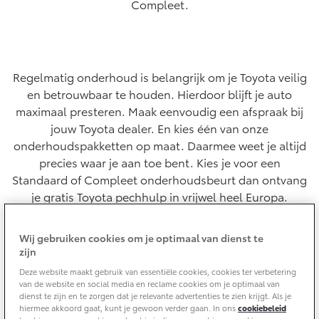
Compleet.
Yaris Cross
Urban Cruiser
Werkplaatsafspraak
Zakelijk
HYBRIDE
BATTERIJ-ELEKTRISCH
Private Lease
Onderhoud op Maat
APK
Regelmatig onderhoud is belangrijk om je Toyota veilig
Wat is Private Lease?
Zakelijk
Werkplaatsafspraak maken
en betrouwbaar te houden. Hierdoor blijft je auto
Airco check
Bereken je maandbedrag
maximaal presteren. Maak eenvoudig een afspraak bij
Vakantiecheck
Private Lease voor ZZP
Toyota voor de zaak
jouw Toyota dealer. En kies één van onze
Contact en Route
Hybride Zekerheid Controle
Vanaf € 31.895,-
Vanaf € 32.995,-
Private Lease Occasions
onderhoudspakketten op maat. Daarmee weet je altijd
Leaserijder
Toyota handleidingen
precies waar je aan toe bent. Kies je voor een
ZZP
Schade melden
Toyota Service Informatie (SIL)
Standaard of Compleet onderhoudsbeurt dan ontvang
Wagenparkbeheer
Financieren
Corolla Hatchback
Corolla Touring Sports
je gratis Toyota pechhulp in vrijwel heel Europa.
HYBRIDE
HYBRIDE
Plan een proefrit
Schade & Garantie
Toyota Betaalplan
Leasen
Wij gebruiken cookies om je optimaal van dienst te
Plan je afspraak
zijn
Vraag een brochure aan
Toyota Pechhulp
Deze website maakt gebruik van essentiële cookies, cookies ter verbetering
Financial Lease
Oplaadservice
Schade & Glasherstel
van de website en social media en reclame cookies om je optimaal van
Voordelen onderhoud op maat:
Operational Lease
Bekijk de verwachte modellen
dienst te zijn en te zorgen dat je relevante advertenties te zien krijgt. Als je
10 jaar Toyota garantie
Vanaf € 33.495,-
Vanaf € 35.495,-
hiermee akkoord gaat, kunt je gewoon verder gaan. In ons
cookiebeleid
Thuislaadpakketten