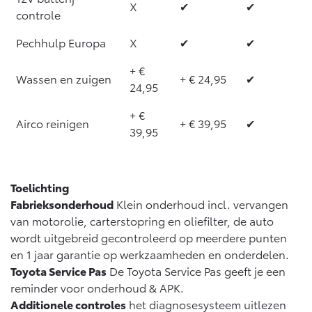
Vanaf € 76.695,-
Vanaf € 27.945,-
X
✔
✔
controle
Pechhulp Europa
X
✔
✔
Proace (excl. BTW)
Proace Verso
OOK ALS BATTERIJ-
BATTERIJ-ELEKTRISCH
+ €
ELEKTRISCH
Wassen en zuigen
+ € 24,95
✔
24,95
+ €
Airco reinigen
+ € 39,95
✔
39,95
Vanaf € 37.500,-
Vanaf € 55.950,-
Toelichting
Fabrieksonderhoud
Klein onderhoud incl. vervangen
Proace Max (excl. BTW)
Hilux (excl. BTW)
van motorolie, carterstopring en oliefilter, de auto
OOK ALS BATTERIJ-
OOK ALS BATTERIJ-
ELEKTRISCH
ELEKTRISCH
wordt uitgebreid gecontroleerd op meerdere punten
en 1 jaar garantie op werkzaamheden en onderdelen.
Toyota Service Pas
De Toyota Service Pas geeft je een
reminder voor onderhoud & APK.
Additionele controles
het diagnosesysteem uitlezen