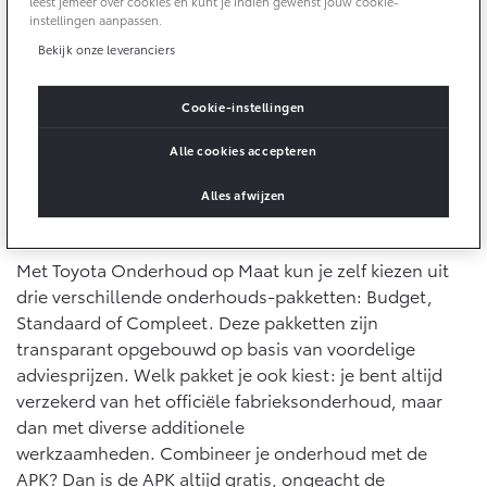
leest jemeer over cookies en kunt je indien gewenst jouw cookie-
10 jaar batterijgarantie
Keuze uit onderhoudspakketten: Budget, Standaard
instellingen aanpassen.
Laadpas
Bedrijfswagens
Toyota fabrieksgarantie
of Compleet
Bekijk onze leveranciers
Energie en slim laden
Corolla Cross
Toyota C-HR
HYBRIDE
OOK ALS PLUG-IN
Altijd het officiële fabrieksonderhoud
HYBRIDE
Bedrijfswagens op maat
Cookie-instellingen
Onderdelen & Accessoires
Financieren of leasen
Je weet vooraf precies waar je aan toe bent
Verzekeren
Alle cookies accepteren
Verzekeren
Onderdelen
Toyota Autoverzekering
Alles afwijzen
Accessoires
Welk onderhoudspakket past het best bij
Toyota Hybride Autoverzekering
Vanaf € 39.995,-
Vanaf € 36.495,-
jou?
Banden
Met Toyota Onderhoud op Maat kun je zelf kiezen uit
drie verschillende onderhouds-pakketten: Budget,
Connected
Toyota C-HR+
RAV4
Standaard of Compleet. Deze pakketten zijn
BATTERIJ-ELEKTRISCH
PLUG-IN HYBRIDE
transparant opgebouwd op basis van voordelige
Connected Services
adviesprijzen. Welk pakket je ook kiest: je bent altijd
MyToyota login
verzekerd van het officiële fabrieksonderhoud, maar
MyToyota App
dan met diverse additionele
werkzaamheden. Combineer je onderhoud met de
Abonnementen
Vanaf € 37.995,-
Vanaf € 49.995,-
APK? Dan is de APK altijd gratis, ongeacht de