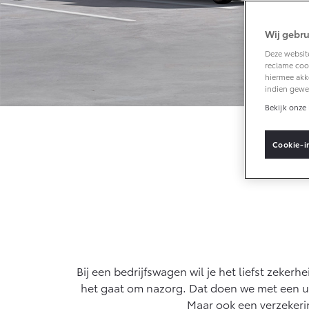
Wij gebru
Vanaf € 33.495,-
Deze website
reclame cook
Toyota C-HR+
hiermee akk
BATTERIJ-
indien gewe
ELEKTRISCH
Bekijk onze 
Cookie-i
Vanaf € 37.995,-
Mirai
WATERSTOF-
ELEKTRISCH
Bij een bedrijfswagen wil je het liefst zeker
het gaat om nazorg. Dat doen we met een uit
Maar ook een verzekerin