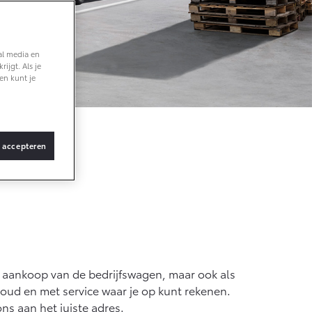
Vanaf € 36.495,-
al media en
ijgt. Als je
bZ4X Touring
en kunt je
BATTERIJ-
ELEKTRISCH
s accepteren
Vanaf € 48.995,-
Proace Verso
BATTERIJ-
ELEKTRISCH
bij aankoop van de bedrijfswagen, maar ook als
houd en met service waar je op kunt rekenen.
ns aan het juiste adres.