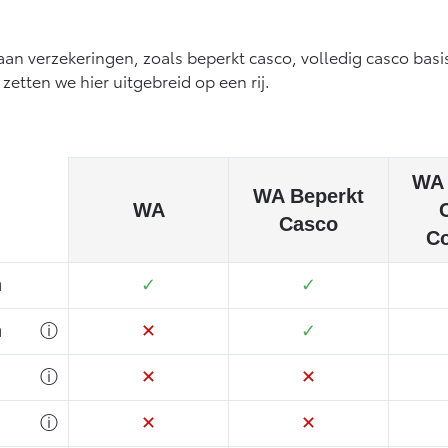
an verzekeringen, zoals beperkt casco, volledig casco basis
zetten we hier uitgebreid op een rij.
WA 
WA Beperkt
WA
Casco
C
n
✓
✓
n
ⓘ
✕
✓
ⓘ
✕
✕
ⓘ
✕
✕