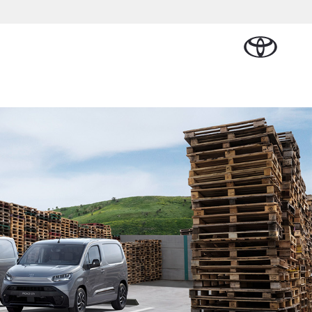
Plan een proefrit
Schade melden
Contact en
Plan een
n
sen
Onderdelen &
Oplaadservice
Bedrijfswagens
Route
proefrit
Urban Cruiser
Accessoires
BATTERIJ-
ELEKTRISCH
Vraag een brochure aan
Werkplaatsafspraak
aalplan
ncial Lease
Thuislaadpakketten
Bedrijfswagens
Vraag een
maken
Onderdelen
op maat
brochure
el
ational
Laadpas
aan
se
Accessoires
Financieren of
Bekijk de verwachte
tie
Energie en slim
Contact en
modellen
leasen
Route
Banden
laden
Contact
tie
Verzekeren
Vanaf € 32.995,-
en Route
Toyota C-HR
OOK ALS PLUG-IN
HYBRIDE