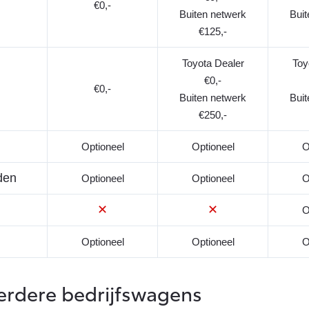
€0,-
Buiten netwerk
Buit
€125,-
Toyota Dealer
Toy
€0,-
€0,-
Buiten netwerk
Buit
€250,-
Optioneel
Optioneel
O
den
Optioneel
Optioneel
O
✕
✕
O
Optioneel
Optioneel
O
eerdere bedrijfswagens