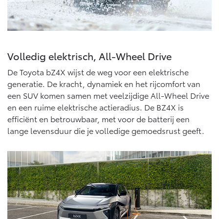
Vanaf € 76.695,-
Vanaf € 27.945,-
Proace (excl. BTW)
Proace Verso
OOK ALS BATTERIJ-
BATTERIJ-ELEKTRISCH
ELEKTRISCH
Volledig elektrisch, All-Wheel Drive
De Toyota bZ4X wijst de weg voor een elektrische
generatie. De kracht, dynamiek en het rijcomfort van
een SUV komen samen met veelzijdige All-Wheel Drive
en een ruime elektrische actieradius. De BZ4X is
Vanaf € 37.500,-
Vanaf € 55.950,-
efficiënt en betrouwbaar, met voor de batterij een
lange levensduur die je volledige gemoedsrust geeft.
Proace Max (excl. BTW)
Hilux (excl. BTW)
OOK ALS BATTERIJ-
OOK ALS BATTERIJ-
ELEKTRISCH
ELEKTRISCH