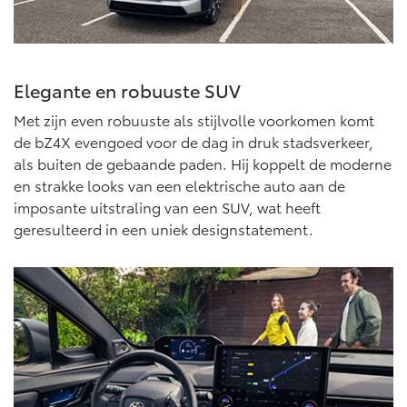
Vanaf € 46.301,-
Vanaf € 56.570,-
Land Cruiser (excl. BTW)
Elegante en robuuste SUV
Met zijn even robuuste als stijlvolle voorkomen komt
de bZ4X evengoed voor de dag in druk stadsverkeer,
als buiten de gebaande paden. Hij koppelt de moderne
en strakke looks van een elektrische auto aan de
imposante uitstraling van een SUV, wat heeft
Vanaf € 89.986,-
geresulteerd in een uniek designstatement.