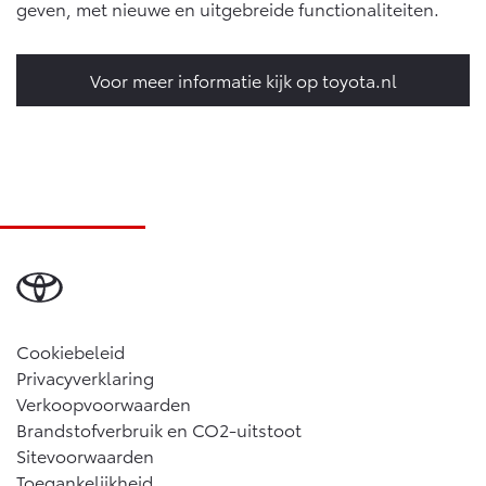
geven, met nieuwe en uitgebreide functionaliteiten.
Vanaf € 46.301,-
Vanaf € 56.570,-
Voor meer informatie kijk op toyota.nl
Land Cruiser (excl. BTW)
Vanaf € 89.986,-
Cookiebeleid
Privacyverklaring
Verkoopvoorwaarden
Brandstofverbruik en CO2-uitstoot
Sitevoorwaarden
Toegankelijkheid