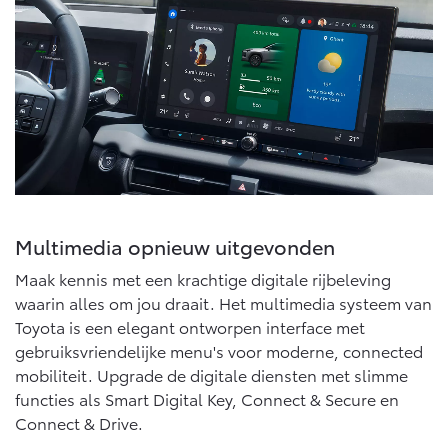
Multimedia
Connected check
Navigatie updates
bZ4X
bZ4X Touring
BATTERIJ-ELEKTRISCH
BATTERIJ-ELEKTRISCH
Vanaf € 39.995,-
Vanaf € 48.995,-
Multimedia opnieuw uitgevonden
Maak kennis met een krachtige digitale rijbeleving
Mirai
Proace City (excl. BTW)
waarin alles om jou draait. Het multimedia systeem van
WATERSTOF-ELEKTRISCH
OOK ALS BATTERIJ-
Toyota is een elegant ontworpen interface met
ELEKTRISCH
gebruiksvriendelijke menu's voor moderne, connected
mobiliteit. Upgrade de digitale diensten met slimme
functies als Smart Digital Key, Connect & Secure en
Connect & Drive.