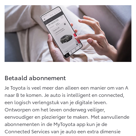
Vanaf € 76.695,-
Vanaf € 27.945,-
Proace (excl. BTW)
Proace Verso
OOK ALS BATTERIJ-
BATTERIJ-ELEKTRISCH
ELEKTRISCH
Vanaf € 37.500,-
Vanaf € 55.950,-
Betaald abonnement
Je Toyota is veel meer dan alleen een manier om van A
Proace Max (excl. BTW)
Hilux (excl. BTW)
naar B te komen. Je auto is intelligent en connected,
OOK ALS BATTERIJ-
OOK ALS BATTERIJ-
een logisch verlengstuk van je digitale leven.
ELEKTRISCH
ELEKTRISCH
Ontworpen om het leven onderweg veiliger,
eenvoudiger en plezieriger te maken. Met aanvullende
abonnementen in de MyToyota app kun je de
Connected Services van je auto een extra dimensie