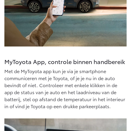
10 jaar batterijgarantie
Laadpas
Bedrijfswagens
Toyota fabrieksgarantie
Energie en slim laden
Corolla Cross
Toyota C-HR
HYBRIDE
OOK ALS PLUG-IN
HYBRIDE
Bedrijfswagens op maat
Onderdelen & Accessoires
Financieren of leasen
Verzekeren
Verzekeren
Onderdelen
Toyota Autoverzekering
Accessoires
Toyota Hybride Autoverzekering
MyToyota App, controle binnen handbereik
Vanaf € 39.995,-
Vanaf € 36.495,-
Banden
Met de MyToyota app kun je via je smartphone
communiceren met je Toyota, of je je nu in de auto
Connected
Toyota C-HR+
RAV4
bevindt of niet. Controleer met enkele klikken in de
BATTERIJ-ELEKTRISCH
PLUG-IN HYBRIDE
app de status van je auto en het laadniveau van de
Connected Services
batterij, stel op afstand de temperatuur in het interieur
in of vind je Toyota op een drukke parkeerplaats.
MyToyota login
MyToyota App
Abonnementen
Vanaf € 37.995,-
Vanaf € 49.995,-