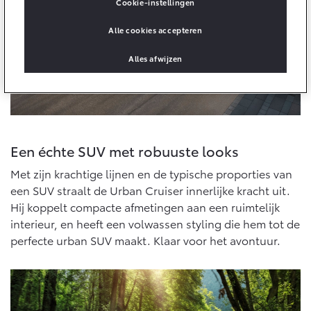
Multimedia
Cookie-instellingen
Connected check
Alle cookies accepteren
Navigatie updates
bZ4X
bZ4X Touring
BATTERIJ-ELEKTRISCH
BATTERIJ-ELEKTRISCH
Alles afwijzen
Een échte SUV met robuuste looks
Vanaf € 39.995,-
Vanaf € 48.995,-
Met zijn krachtige lijnen en de typische proporties van
een SUV straalt de Urban Cruiser innerlijke kracht uit.
Mirai
Proace City (excl. BTW)
Hij koppelt compacte afmetingen aan een ruimtelijk
WATERSTOF-ELEKTRISCH
OOK ALS BATTERIJ-
interieur, en heeft een volwassen styling die hem tot de
ELEKTRISCH
perfecte urban SUV maakt. Klaar voor het avontuur.