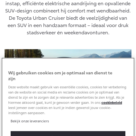
10 jaar batterijgarantie
cyclus, conform algemeen geldende wetgeving.
instap, efficiënte elektrische aandrijving en opvallende
Laadpas
SUV-design combineert hij comfort met wendbaarheid.
Bedrijfswagens
Toyota fabrieksgarantie
Energie en slim laden
Corolla Cross
Toyota C-HR
De Toyota Urban Cruiser biedt de veelzijdigheid van
HYBRIDE
OOK ALS PLUG-IN
een SUV in een handzaam formaat – ideaal voor druk
HYBRIDE
Bedrijfswagens op maat
Onderdelen & Accessoires
stadsverkeer én weekendavonturen.
Financieren of leasen
Verzekeren
Verzekeren
Onderdelen
Toyota Autoverzekering
Accessoires
Toyota Hybride Autoverzekering
Vanaf € 39.995,-
Vanaf € 36.495,-
Banden
Wij gebruiken cookies om je optimaal van dienst te
zijn
Connected
Toyota C-HR+
RAV4
Deze website maakt gebruik van essentiële cookies, cookies ter verbetering
BATTERIJ-ELEKTRISCH
PLUG-IN HYBRIDE
van de website en social media en reclame cookies om je optimaal van
dienst te zijn en te zorgen dat je relevante advertenties te zien krijgt. Als je
Connected Services
hiermee akkoord gaat, kunt je gewoon verder gaan. In ons
cookiebeleid
leest jemeer over cookies en kunt je indien gewenst jouw cookie-
MyToyota login
instellingen aanpassen.
MyToyota App
Bekijk onze leveranciers
Abonnementen
Vanaf € 37.995,-
Vanaf € 49.995,-