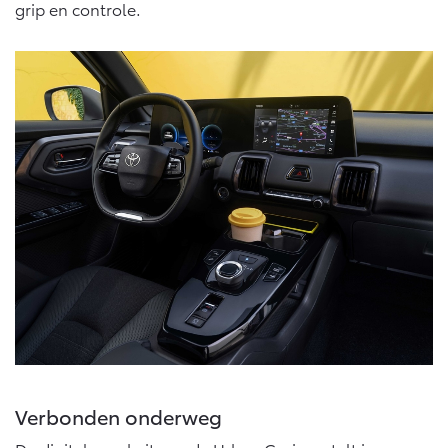
grip en controle.
Vanaf € 46.301,-
Vanaf € 56.570,-
Land Cruiser (excl. BTW)
Vanaf € 89.986,-
Verbonden onderweg