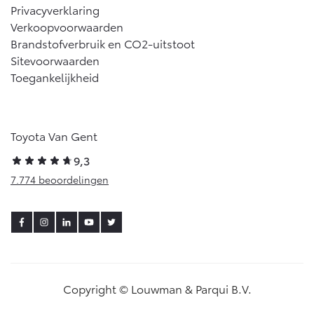
Privacyverklaring
Vanaf € 46.301,-
Vanaf € 56.570,-
Verkoopvoorwaarden
Brandstofverbruik en CO2-uitstoot
Sitevoorwaarden
Land Cruiser (excl. BTW)
Toegankelijkheid
Toyota Van Gent
9,3
Vanaf € 89.986,-
7.774 beoordelingen
Copyright © Louwman & Parqui B.V.