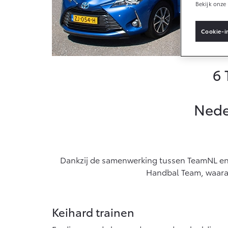
Bekijk onze 
Vanaf € 33.495,-
Cookie-i
Toyota C-HR+
BATTERIJ-
ELEKTRISCH
6 
Nede
Vanaf € 37.995,-
Mirai
Dankzij de samenwerking tussen TeamNL en 
WATERSTOF-
ELEKTRISCH
Handbal Team, waaraa
Keihard trainen