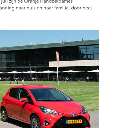
 juli zijn de Oranje Handbaldames
Vanaf € 55.950,-
nning naar huis en naar familie, door heel