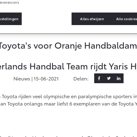
Informatie (SIL)
leveranciers
Toyota
Autoverzekering
Vanaf € 35.495,-
Vanaf € 39.995,-
nstellingen
Alles afwijzen
Alle cookie
Connected
Toyota Hybride
Autoverzekering
RAV4
bZ4X
PLUG-IN HYBRIDE
BATTERIJ-
Connected Services
ELEKTRISCH
Toyota's voor Oranje Handbalda
MyToyota login
MyToyota App
rlands Handbal Team rijdt Yaris H
Abonnementen
Multimedia
Nieuws |
15-06-2021
Delen:
Vanaf € 49.995,-
Vanaf € 39.995,-
Connected check
Proace City (excl.
Proace (excl. BTW)
Toyota rijden veel olympische en paralympische sporters in
Navigatie updates
OOK ALS BATTERIJ-
BTW)
ELEKTRISCH
n Toyota onlangs maar liefst 6 exemplaren van de Toyota Ya
OOK ALS BATTERIJ-
ELEKTRISCH