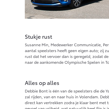
Stukje rust
Susanne Min, Medewerker Communicatie, Pers 
aantal speelsters heeft geen eigen auto; zij 
rust dat het vervoer dan is geregeld, zodat d
naar de aankomende Olympische Spelen in To
Alles op alles
Debbie Bont is één van de speelsters die de
zal rijden, van en naar huis in Volendam. Debbie
direct kan vertrekken zodra je klaar bent met 
gevoel van vrijheid, wat natuurlijk heel fijn is