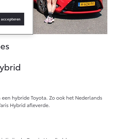
Vanaf € 36.495,-
s accepteren
bZ4X Touring
BATTERIJ-
ELEKTRISCH
mes
ybrid
Vanaf € 48.995,-
Proace Verso
 een hybride Toyota. Zo ook het Nederlands
BATTERIJ-
ELEKTRISCH
ris Hybrid afleverde.