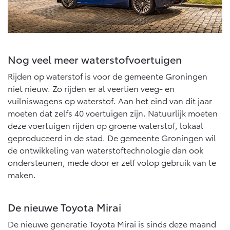
Multimedia
Connected check
Navigatie updates
bZ4X
bZ4X Touring
BATTERIJ-ELEKTRISCH
BATTERIJ-ELEKTRISCH
Nog veel meer waterstofvoertuigen
Rijden op waterstof is voor de gemeente Groningen
niet nieuw. Zo rijden er al veertien veeg- en
vuilniswagens op waterstof. Aan het eind van dit jaar
moeten dat zelfs 40 voertuigen zijn. Natuurlijk moeten
Vanaf € 39.995,-
Vanaf € 48.995,-
deze voertuigen rijden op groene waterstof, lokaal
geproduceerd in de stad. De gemeente Groningen wil
de ontwikkeling van waterstoftechnologie dan ook
Mirai
Proace City (excl. BTW)
WATERSTOF-ELEKTRISCH
OOK ALS BATTERIJ-
ondersteunen, mede door er zelf volop gebruik van te
ELEKTRISCH
maken.
De nieuwe Toyota Mirai
De nieuwe generatie Toyota Mirai is sinds deze maand