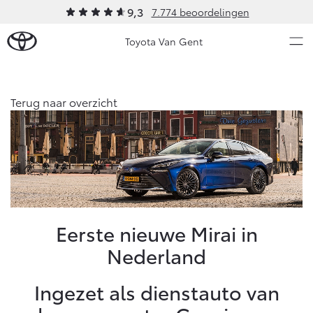
9,3
7.774 beoordelingen
Toyota Van Gent
Over Ons
Terug naar overzicht
Modellen
Ons bedrijf
Occasions
Ons bedrijf
Aygo X
Yaris
Geschiedenis
HYBRIDE
HYBRIDE
Sponsoring
Nieuws & Acties
Eerste nieuwe Mirai in
Contact en Route
Nederland
Vacatures
Onderhoud
Klantbeoordelingen
Ingezet als dienstauto van
Vanaf € 23.750,-
Vanaf € 27.195,-
Diensten
Service & Onderhoud