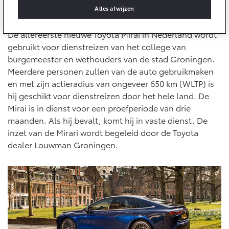
10 jaar batterijgarantie
Alles afwijzen
Laadpas
Dienstreizen door het hele land
Bedrijfswagens
Toyota fabrieksgarantie
Energie en slim laden
Corolla Cross
Toyota C-HR
De allereerste nieuwe Toyota Mirai in Nederland wordt
HYBRIDE
OOK ALS PLUG-IN
HYBRIDE
Bedrijfswagens op maat
gebruikt voor dienstreizen van het college van
Onderdelen & Accessoires
burgemeester en wethouders van de stad Groningen.
Financieren of leasen
Verzekeren
Meerdere personen zullen van de auto gebruikmaken
Verzekeren
Onderdelen
en met zijn actieradius van ongeveer 650 km (WLTP) is
Toyota Autoverzekering
Accessoires
hij geschikt voor dienstreizen door het hele land. De
Toyota Hybride Autoverzekering
Vanaf € 39.995,-
Vanaf € 36.495,-
Mirai is in dienst voor een proefperiode van drie
Banden
maanden. Als hij bevalt, komt hij in vaste dienst. De
inzet van de Mirari wordt begeleid door de Toyota
Connected
dealer Louwman Groningen.
Toyota C-HR+
RAV4
BATTERIJ-ELEKTRISCH
PLUG-IN HYBRIDE
Connected Services
MyToyota login
MyToyota App
Abonnementen
Vanaf € 37.995,-
Vanaf € 49.995,-