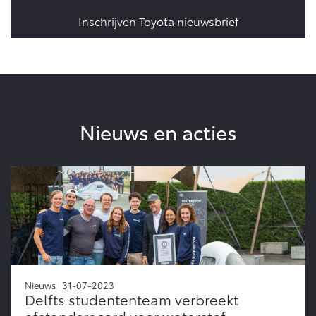
Vanaf € 46.301,-
Vanaf € 56.570,-
Inschrijven Toyota nieuwsbrief
Land Cruiser (excl. BTW)
Nieuws en acties
Vanaf € 89.986,-
Nieuws | 31-07-2023
Delfts studententeam verbreekt
afstandsrecord voor waterstof-