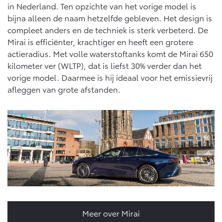
Vanaf € 76.695,-
Vanaf € 27.945,-
in Nederland. Ten opzichte van het vorige model is
bijna alleen de naam hetzelfde gebleven. Het design is
compleet anders en de techniek is sterk verbeterd. De
Proace (excl. BTW)
Proace Verso
Mirai is efficiënter, krachtiger en heeft een grotere
OOK ALS BATTERIJ-
BATTERIJ-ELEKTRISCH
actieradius. Met volle waterstoftanks komt de Mirai 650
ELEKTRISCH
kilometer ver (WLTP), dat is liefst 30% verder dan het
vorige model. Daarmee is hij ideaal voor het emissievrij
afleggen van grote afstanden.
Vanaf € 37.500,-
Vanaf € 55.950,-
Proace Max (excl. BTW)
Hilux (excl. BTW)
OOK ALS BATTERIJ-
OOK ALS BATTERIJ-
ELEKTRISCH
ELEKTRISCH
Meer over Mirai