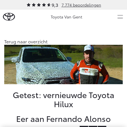
9,3
7.774 beoordelingen
Toyota Van Gent
Over Ons
Terug naar overzicht
Modellen
Ons bedrijf
Occasions
Ons bedrijf
Aygo X
Yaris
Geschiedenis
HYBRIDE
HYBRIDE
Sponsoring
Nieuws & Acties
Getest: vernieuwde Toyota
Contact en Route
Hilux
Vacatures
Onderhoud
Klantbeoordelingen
Eer aan Fernando Alonso
Vanaf € 23.750,-
Vanaf € 27.195,-
Diensten
Service & Onderhoud