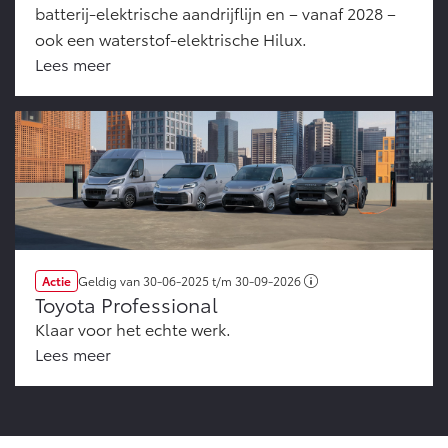
batterij-elektrische aandrijflijn en – vanaf 2028 –
Vanaf € 46.301,-
Vanaf € 56.570,-
ook een waterstof-elektrische Hilux.
Lees meer
Land Cruiser (excl. BTW)
Vanaf € 89.986,-
Actie
Geldig van
30-06-2025
t/m
30-09-2026
Toyota Professional
Klaar voor het echte werk.
Lees meer