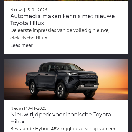
Vanaf € 76.695,-
Vanaf € 27.945,-
Nieuws | 15-01-2026
Automedia maken kennis met nieuwe
Toyota Hilux
Proace (excl. BTW)
Proace Verso
OOK ALS BATTERIJ-
BATTERIJ-ELEKTRISCH
De eerste impressies van de volledig nieuwe,
ELEKTRISCH
elektrische Hilux
Lees meer
Vanaf € 37.500,-
Vanaf € 55.950,-
Proace Max (excl. BTW)
Hilux (excl. BTW)
OOK ALS BATTERIJ-
OOK ALS BATTERIJ-
ELEKTRISCH
ELEKTRISCH
Nieuws | 10-11-2025
Nieuw tijdperk voor iconische Toyota
Hilux
Bestaande Hybrid 48V krijgt gezelschap van een