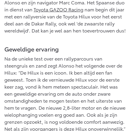
10 jaar batterijgarantie
Alonso en zijn navigator Marc Coma. Het Spaanse duo
Laadpas
in dienst van
Toyota GAZOO Racing
nam begin dit jaar
Bedrijfswagens
Toyota fabrieksgarantie
Energie en slim laden
Corolla Cross
Toyota C-HR
met een rallyversie van de Toyota Hilux voor het eerst
HYBRIDE
OOK ALS PLUG-IN
deel aan de Dakar Rally, ook wel 'de zwaarste rally
HYBRIDE
Bedrijfswagens op maat
Onderdelen & Accessoires
wereldwijd'. Dat kan je wel aan hen toevertrouwen dus!
Financieren of leasen
Verzekeren
Verzekeren
Onderdelen
Geweldige ervaring
Toyota Autoverzekering
Accessoires
Na de unieke test over een rallyparcours van
Toyota Hybride Autoverzekering
Vanaf € 39.995,-
Vanaf € 36.495,-
Banden
steengruis en zand zegt Alonso het volgende over de
Hilux: “De Hilux is een icoon. Ik ben altijd een fan
geweest. Toen ik de vernieuwde Hilux voor de eerste
Connected
Toyota C-HR+
RAV4
keer zag, vond ik hem meteen spectaculair. Het was
BATTERIJ-ELEKTRISCH
PLUG-IN HYBRIDE
een geweldige ervaring om de auto onder zware
Connected Services
omstandigheden te mogen testen en het uiterste van
MyToyota login
hem te vragen. De nieuwe 2,8-liter motor en de nieuwe
MyToyota App
wielophanging voelen erg goed aan. Ook als je zijn
grenzen opzoekt, is nog voldoende comfort aanwezig.
Abonnementen
Vanaf € 37.995,-
Vanaf € 49.995,-
Net als zijn voorgangers is deze Hilux onoverwinnelijk.”