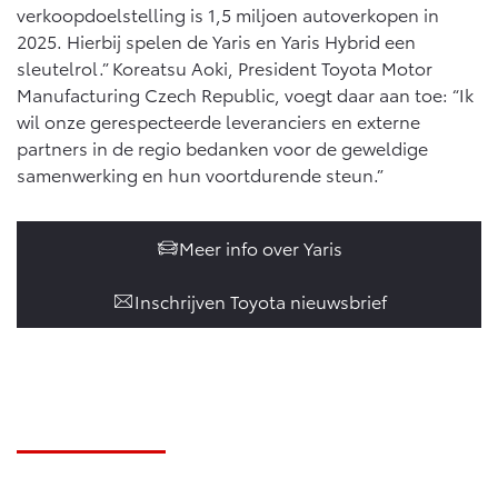
Vanaf € 76.695,-
Vanaf € 27.945,-
verkoopdoelstelling is 1,5 miljoen autoverkopen in
2025. Hierbij spelen de Yaris en Yaris Hybrid een
sleutelrol.” Koreatsu Aoki, President Toyota Motor
Proace (excl. BTW)
Proace Verso
Manufacturing Czech Republic, voegt daar aan toe: “Ik
OOK ALS BATTERIJ-
BATTERIJ-ELEKTRISCH
wil onze gerespecteerde leveranciers en externe
ELEKTRISCH
partners in de regio bedanken voor de geweldige
samenwerking en hun voortdurende steun.”
Meer info over Yaris
Vanaf € 37.500,-
Vanaf € 55.950,-
Inschrijven Toyota nieuwsbrief
Proace Max (excl. BTW)
Hilux (excl. BTW)
OOK ALS BATTERIJ-
OOK ALS BATTERIJ-
ELEKTRISCH
ELEKTRISCH