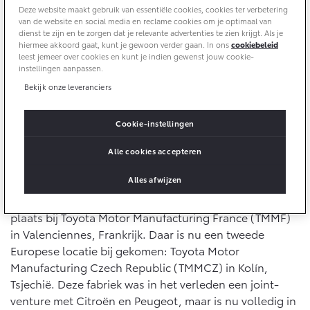
Nieuws |
11-11-2021
Delen:
Deze website maakt gebruik van essentiële cookies, cookies ter verbetering
van de website en social media en reclame cookies om je optimaal van
Yaris Cross
Urban Cruiser
Werkplaatsafspraak
dienst te zijn en te zorgen dat je relevante advertenties te zien krijgt. Als je
Zakelijk
HYBRIDE
BATTERIJ-ELEKTRISCH
Private Lease
hiermee akkoord gaat, kunt je gewoon verder gaan. In ons
cookiebeleid
Onderhoud op Maat
De Toyota Yaris is populair! Daarom schaalt Toyota de
leest jemeer over cookies en kunt je indien gewenst jouw cookie-
instellingen aanpassen.
productie van het model op. Behalve in Frankrijk zal de
APK
Wat is Private Lease?
Zakelijk
Yaris straks ook worden geproduceerd in Tsjechië. In
Werkplaatsafspraak maken
Bekijk onze leveranciers
Airco check
Bereken je maandbedrag
diezelfde fabriek wordt al de Aygo geproduceerd en
Vakantiecheck
Private Lease voor ZZP
het is dan ook geen verrassing dat de nieuwe Aygo X
Toyota voor de zaak
Cookie-instellingen
Contact en Route
Hybride Zekerheid Controle
Vanaf € 31.895,-
Vanaf € 32.995,-
hier straks eveneens van de band loopt.
Private Lease Occasions
Leaserijder
Toyota handleidingen
Alle cookies accepteren
ZZP
Schade melden
Toyota Service Informatie (SIL)
Tweede Europese productielocatie
Alles afwijzen
Wagenparkbeheer
Financieren
Corolla Hatchback
Corolla Touring Sports
HYBRIDE
HYBRIDE
De productie van de Toyota Yaris vindt al enige tijd
Plan een proefrit
plaats bij Toyota Motor Manufacturing France (TMMF)
Schade & Garantie
Toyota Betaalplan
Leasen
in Valenciennes, Frankrijk. Daar is nu een tweede
Vraag een brochure aan
Europese locatie bij gekomen: Toyota Motor
Toyota Pechhulp
Manufacturing Czech Republic (TMMCZ) in Kolín,
Financial Lease
Oplaadservice
Schade & Glasherstel
Tsjechië. Deze fabriek was in het verleden een joint-
Operational Lease
Bekijk de verwachte modellen
10 jaar Toyota garantie
Vanaf € 33.495,-
Vanaf € 35.495,-
venture met Citroën en Peugeot, maar is nu volledig in
Thuislaadpakketten