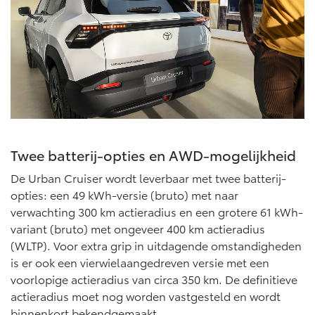
Vanaf € 76.695,-
Vanaf € 27.945,-
Proace (excl. BTW)
Proace Verso
OOK ALS BATTERIJ-
BATTERIJ-ELEKTRISCH
ELEKTRISCH
Twee batterij-opties en AWD-mogelijkheid
Vanaf € 37.500,-
Vanaf € 55.950,-
De Urban Cruiser wordt leverbaar met twee batterij-
opties: een 49 kWh-versie (bruto) met naar
verwachting 300 km actieradius en een grotere 61 kWh-
Proace Max (excl. BTW)
Hilux (excl. BTW)
OOK ALS BATTERIJ-
OOK ALS BATTERIJ-
variant (bruto) met ongeveer 400 km actieradius
ELEKTRISCH
ELEKTRISCH
(WLTP). Voor extra grip in uitdagende omstandigheden
is er ook een vierwielaangedreven versie met een
voorlopige actieradius van circa 350 km. De definitieve
actieradius moet nog worden vastgesteld en wordt
binnenkort bekendgemaakt.