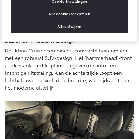
10 jaar batterijgarantie
Cookie-instellingen
Laadpas
Bedrijfswagens
Toyota fabrieksgarantie
Alle cookies accepteren
Energie en slim laden
Corolla Cross
Toyota C-HR
HYBRIDE
OOK ALS PLUG-IN
HYBRIDE
Bedrijfswagens op maat
Alles afwijzen
Onderdelen & Accessoires
Financieren of leasen
Verzekeren
Stoer en modern design
Verzekeren
Onderdelen
De Urban Cruiser combineert compacte buitenmaten
Toyota Autoverzekering
Accessoires
met een robuust SUV-design. Het ‘hammerhead’-front
Toyota Hybride Autoverzekering
Vanaf € 39.995,-
Vanaf € 36.495,-
en de slanke led-koplampen geven de auto een
Banden
krachtige uitstraling. Aan de achterzijde loopt een
lichtbalk over de volledige breedte, wat bijdraagt aan
Connected
het moderne uiterlijk.
Toyota C-HR+
RAV4
BATTERIJ-ELEKTRISCH
PLUG-IN HYBRIDE
Connected Services
MyToyota login
MyToyota App
Abonnementen
Vanaf € 37.995,-
Vanaf € 49.995,-