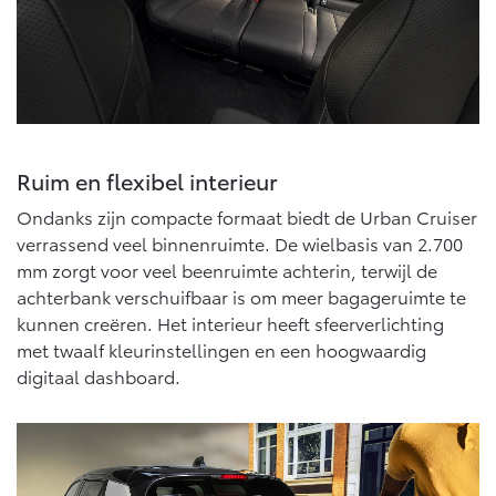
Multimedia
Connected check
Navigatie updates
bZ4X
bZ4X Touring
BATTERIJ-ELEKTRISCH
BATTERIJ-ELEKTRISCH
Ruim en flexibel interieur
Ondanks zijn compacte formaat biedt de Urban Cruiser
verrassend veel binnenruimte. De wielbasis van 2.700
Vanaf € 39.995,-
Vanaf € 48.995,-
mm zorgt voor veel beenruimte achterin, terwijl de
achterbank verschuifbaar is om meer bagageruimte te
kunnen creëren. Het interieur heeft sfeerverlichting
Mirai
Proace City (excl. BTW)
WATERSTOF-ELEKTRISCH
OOK ALS BATTERIJ-
met twaalf kleurinstellingen en een hoogwaardig
ELEKTRISCH
digitaal dashboard.