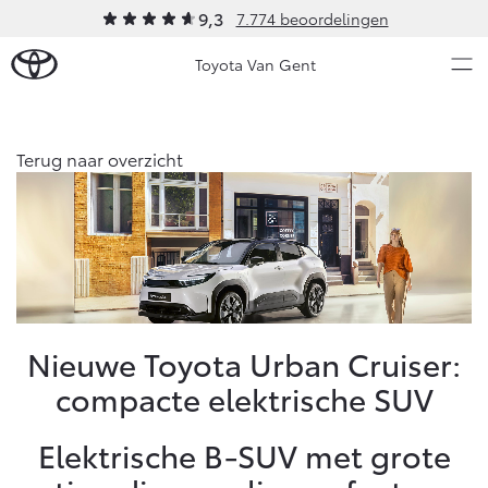
9,3
7.774 beoordelingen
Toyota Van Gent
Over Ons
Terug naar overzicht
Modellen
Ons bedrijf
Occasions
Ons bedrijf
Aygo X
Yaris
Geschiedenis
HYBRIDE
HYBRIDE
Sponsoring
Nieuws & Acties
Nieuwe Toyota Urban Cruiser:
Contact en Route
compacte elektrische SUV
Vacatures
Onderhoud
Klantbeoordelingen
Elektrische B-SUV met grote
Vanaf € 23.750,-
Vanaf € 27.195,-
Diensten
Service & Onderhoud