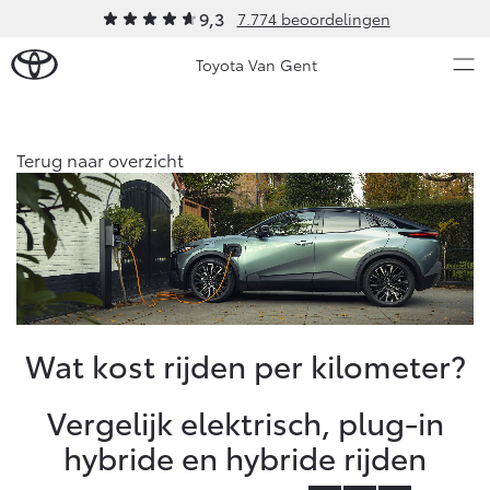
9,3
7.774 beoordelingen
Toyota Van Gent
Over Ons
Terug naar overzicht
Modellen
Ons bedrijf
Occasions
Ons bedrijf
Aygo X
Yaris
Geschiedenis
HYBRIDE
HYBRIDE
Sponsoring
Nieuws & Acties
Wat kost rijden per kilometer?
Contact en Route
Vacatures
Onderhoud
Vergelijk elektrisch, plug-in
Klantbeoordelingen
hybride en hybride rijden
Vanaf € 23.750,-
Vanaf € 27.195,-
Diensten
Service & Onderhoud