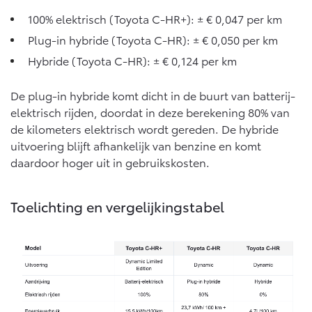
Vanaf € 76.695,-
Vanaf € 27.945,-
100% elektrisch (Toyota C-HR+): ± € 0,047 per km
Plug-in hybride (Toyota C-HR): ± € 0,050 per km
Proace (excl. BTW)
Proace Verso
Hybride (Toyota C-HR): ± € 0,124 per km
OOK ALS BATTERIJ-
BATTERIJ-ELEKTRISCH
ELEKTRISCH
De plug-in hybride komt dicht in de buurt van batterij-
elektrisch rijden, doordat in deze berekening 80% van
de kilometers elektrisch wordt gereden. De hybride
uitvoering blijft afhankelijk van benzine en komt
daardoor hoger uit in gebruikskosten.
Vanaf € 37.500,-
Vanaf € 55.950,-
Toelichting en vergelijkingstabel
Proace Max (excl. BTW)
Hilux (excl. BTW)
OOK ALS BATTERIJ-
OOK ALS BATTERIJ-
ELEKTRISCH
ELEKTRISCH