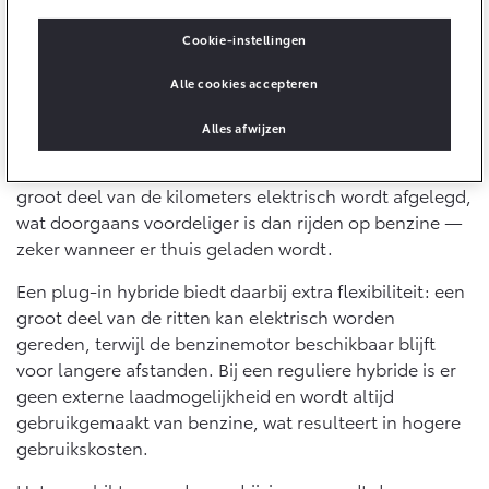
10 jaar batterijgarantie
Laadpas
Bedrijfswagens
Toyota fabrieksgarantie
Cookie-instellingen
Kosten per kilometer
Energie en slim laden
Corolla Cross
Toyota C-HR
HYBRIDE
OOK ALS PLUG-IN
Alle cookies accepteren
De kosten worden vooral bepaald door het energie- of
HYBRIDE
Bedrijfswagens op maat
Onderdelen & Accessoires
brandstofverbruik in combinatie met de actuele prijzen.
Financieren of leasen
Verzekeren
Alles afwijzen
Batterij-elektrisch en plug-in hybride rijden liggen
Verzekeren
daarbij relatief dicht bij elkaar. Dat komt doordat een
Onderdelen
Toyota Autoverzekering
groot deel van de kilometers elektrisch wordt afgelegd,
Accessoires
Toyota Hybride Autoverzekering
wat doorgaans voordeliger is dan rijden op benzine —
Vanaf € 39.995,-
Vanaf € 36.495,-
Banden
zeker wanneer er thuis geladen wordt.
Een plug-in hybride biedt daarbij extra flexibiliteit: een
Connected
Toyota C-HR+
RAV4
groot deel van de ritten kan elektrisch worden
BATTERIJ-ELEKTRISCH
PLUG-IN HYBRIDE
gereden, terwijl de benzinemotor beschikbaar blijft
Connected Services
voor langere afstanden. Bij een reguliere hybride is er
geen externe laadmogelijkheid en wordt altijd
MyToyota login
gebruikgemaakt van benzine, wat resulteert in hogere
MyToyota App
gebruikskosten.
Abonnementen
Vanaf € 37.995,-
Vanaf € 49.995,-