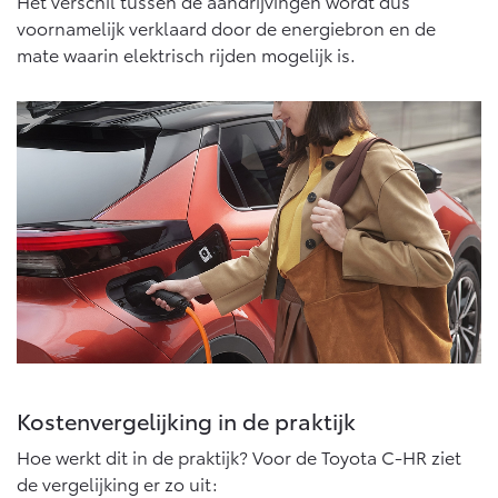
Multimedia
Het verschil tussen de aandrijvingen wordt dus
voornamelijk verklaard door de energiebron en de
Connected check
mate waarin elektrisch rijden mogelijk is.
Navigatie updates
bZ4X
bZ4X Touring
BATTERIJ-ELEKTRISCH
BATTERIJ-ELEKTRISCH
Vanaf € 39.995,-
Vanaf € 48.995,-
Mirai
Proace City (excl. BTW)
WATERSTOF-ELEKTRISCH
OOK ALS BATTERIJ-
ELEKTRISCH
Kostenvergelijking in de praktijk
Hoe werkt dit in de praktijk? Voor de Toyota C-HR ziet
de vergelijking er zo uit: