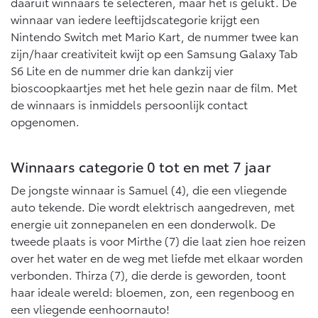
Multimedia
daaruit winnaars te selecteren, maar het is gelukt. De
winnaar van iedere leeftijdscategorie krijgt een
Connected check
Nintendo Switch met Mario Kart, de nummer twee kan
Navigatie updates
bZ4X
bZ4X Touring
zijn/haar creativiteit kwijt op een Samsung Galaxy Tab
BATTERIJ-ELEKTRISCH
BATTERIJ-ELEKTRISCH
S6 Lite en de nummer drie kan dankzij vier
bioscoopkaartjes met het hele gezin naar de film. Met
de winnaars is inmiddels persoonlijk contact
opgenomen.
Vanaf € 39.995,-
Vanaf € 48.995,-
Winnaars categorie 0 tot en met 7 jaar
De jongste winnaar is Samuel (4), die een vliegende
auto tekende. Die wordt elektrisch aangedreven, met
Mirai
Proace City (excl. BTW)
WATERSTOF-ELEKTRISCH
OOK ALS BATTERIJ-
energie uit zonnepanelen en een donderwolk. De
ELEKTRISCH
tweede plaats is voor Mirthe (7) die laat zien hoe reizen
over het water en de weg met liefde met elkaar worden
verbonden. Thirza (7), die derde is geworden, toont
haar ideale wereld: bloemen, zon, een regenboog en
een vliegende eenhoornauto!