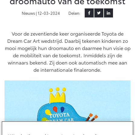
droomauto van de toekomst
Yaris Cross
Urban Cruiser
Nieuws |
12-03-2024
Delen:
Werkplaatsafspraak
Zakelijk
HYBRIDE
BATTERIJ-ELEKTRISCH
Private Lease
Onderhoud op Maat
APK
Voor de zeventiende keer organiseerde Toyota de
Wat is Private Lease?
Zakelijk
Werkplaatsafspraak maken
Airco check
Dream Car Art wedstrijd. Daarbij tekenen kinderen zo
Bereken je maandbedrag
mooi mogelijk hun droomauto en daarmee hun visie op
Vakantiecheck
Private Lease voor ZZP
Toyota voor de zaak
de mobiliteit van de toekomst. Inmiddels zijn de
Contact en Route
Hybride Zekerheid Controle
Vanaf € 31.895,-
Vanaf € 32.995,-
Private Lease Occasions
winnaars bekend. Zij doen ook automatisch mee aan
Leaserijder
Toyota handleidingen
de internationale finaleronde.
ZZP
Schade melden
Toyota Service Informatie (SIL)
Wagenparkbeheer
Financieren
Corolla Hatchback
Corolla Touring Sports
HYBRIDE
HYBRIDE
Plan een proefrit
Schade & Garantie
Toyota Betaalplan
Leasen
Vraag een brochure aan
Toyota Pechhulp
Financial Lease
Oplaadservice
Schade & Glasherstel
Operational Lease
Bekijk de verwachte modellen
10 jaar Toyota garantie
Vanaf € 33.495,-
Vanaf € 35.495,-
Thuislaadpakketten