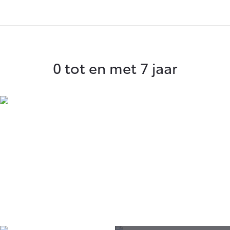
Vanaf € 76.695,-
Vanaf € 27.945,-
Proace (excl. BTW)
Proace Verso
OOK ALS BATTERIJ-
BATTERIJ-ELEKTRISCH
ELEKTRISCH
0 tot en met 7 jaar
Vanaf € 37.500,-
Vanaf € 55.950,-
Proace Max (excl. BTW)
Hilux (excl. BTW)
OOK ALS BATTERIJ-
OOK ALS BATTERIJ-
ELEKTRISCH
ELEKTRISCH