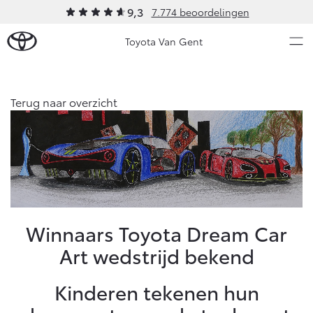
9,3
7.774 beoordelingen
Toyota Van Gent
Over Ons
Terug naar overzicht
Modellen
Ons bedrijf
Occasions
Ons bedrijf
Aygo X
Yaris
Geschiedenis
HYBRIDE
HYBRIDE
Sponsoring
Nieuws & Acties
Winnaars Toyota Dream Car
Contact en Route
Art wedstrijd bekend
Vacatures
Onderhoud
Klantbeoordelingen
Kinderen tekenen hun
Vanaf € 23.750,-
Vanaf € 27.195,-
Diensten
Service & Onderhoud