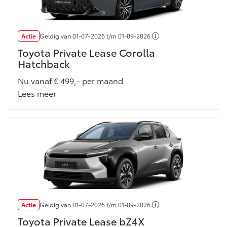
Multimedia
Connected check
Navigatie updates
bZ4X
bZ4X Touring
Actie
Geldig van
01-07-2026
t/m
01-09-2026
BATTERIJ-ELEKTRISCH
BATTERIJ-ELEKTRISCH
Toyota Private Lease Corolla
Hatchback
Nu vanaf € 499,- per maand
Lees meer
Vanaf € 39.995,-
Vanaf € 48.995,-
Mirai
Proace City (excl. BTW)
WATERSTOF-ELEKTRISCH
OOK ALS BATTERIJ-
ELEKTRISCH
Actie
Geldig van
01-07-2026
t/m
01-09-2026
Toyota Private Lease bZ4X