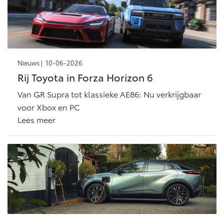
Vanaf € 46.301,-
Vanaf € 56.570,-
Land Cruiser (excl. BTW)
Nieuws |
10-06-2026
Rij Toyota in Forza Horizon 6
Van GR Supra tot klassieke AE86: Nu verkrijgbaar
voor Xbox en PC
Lees meer
Vanaf € 89.986,-