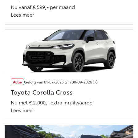
Vanaf € 76.695,-
Vanaf € 27.945,-
Nu vanaf € 599,- per maand
Lees meer
Proace (excl. BTW)
Proace Verso
OOK ALS BATTERIJ-
BATTERIJ-ELEKTRISCH
ELEKTRISCH
Vanaf € 37.500,-
Vanaf € 55.950,-
Actie
Geldig van
01-07-2026
t/m
30-09-2026
Toyota Corolla Cross
Proace Max (excl. BTW)
Hilux (excl. BTW)
OOK ALS BATTERIJ-
OOK ALS BATTERIJ-
Nu met € 2.000,- extra inruilwaarde
ELEKTRISCH
ELEKTRISCH
Lees meer