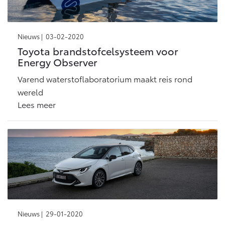
Multimedia
Connected check
Navigatie updates
bZ4X
bZ4X Touring
Nieuws |
03-02-2020
BATTERIJ-ELEKTRISCH
BATTERIJ-ELEKTRISCH
Toyota brandstofcelsysteem voor
Energy Observer
Varend waterstoflaboratorium maakt reis rond
wereld
Lees meer
Vanaf € 39.995,-
Vanaf € 48.995,-
Mirai
Proace City (excl. BTW)
WATERSTOF-ELEKTRISCH
OOK ALS BATTERIJ-
ELEKTRISCH
Nieuws |
29-01-2020