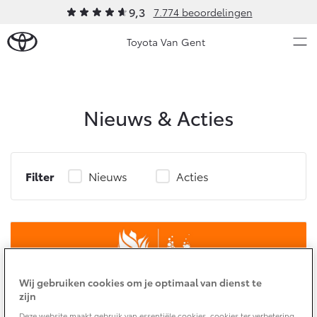
9,3
7.774 beoordelingen
Toyota Van Gent
Over Ons
Nieuws & Acties
Modellen
Ons bedrijf
Occasions
Ons bedrijf
Filter
Nieuws
Acties
Aygo X
Yaris
Geschiedenis
HYBRIDE
HYBRIDE
Sponsoring
Nieuws & Acties
Contact en Route
Vacatures
Onderhoud
Klantbeoordelingen
Wij gebruiken cookies om je optimaal van dienst te
Vanaf € 23.750,-
Vanaf € 27.195,-
zijn
Diensten
Service & Onderhoud
Deze website maakt gebruik van essentiële cookies, cookies ter verbetering