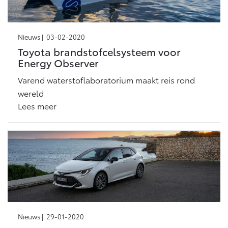
Multimedia
Connected check
Navigatie updates
bZ4X
bZ4X Touring
Nieuws |
03-02-2020
BATTERIJ-ELEKTRISCH
BATTERIJ-ELEKTRISCH
Toyota brandstofcelsysteem voor
Energy Observer
Varend waterstoflaboratorium maakt reis rond
wereld
Lees meer
Vanaf € 39.995,-
Vanaf € 48.995,-
Mirai
Proace City (excl. BTW)
WATERSTOF-ELEKTRISCH
OOK ALS BATTERIJ-
ELEKTRISCH
Nieuws |
29-01-2020