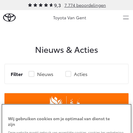
9,3
7.774 beoordelingen
Toyota Van Gent
Over Ons
Nieuws & Acties
Modellen
Ons bedrijf
Occasions
Ons bedrijf
Filter
Nieuws
Acties
Aygo X
Yaris
Geschiedenis
HYBRIDE
HYBRIDE
Sponsoring
Nieuws & Acties
Contact en Route
Vacatures
Onderhoud
Klantbeoordelingen
Wij gebruiken cookies om je optimaal van dienst te
Vanaf € 23.750,-
Vanaf € 27.195,-
zijn
Diensten
Service & Onderhoud
Deze website maakt gebruik van essentiële cookies, cookies ter verbetering